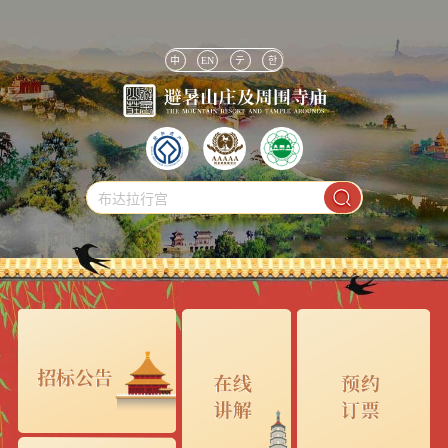
中
EN
テ
한
布达拉行宫