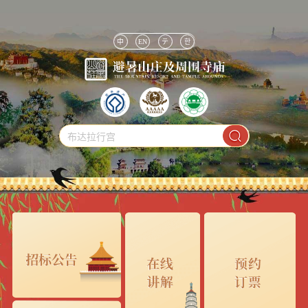
中
EN
テ
한
布达拉行宫