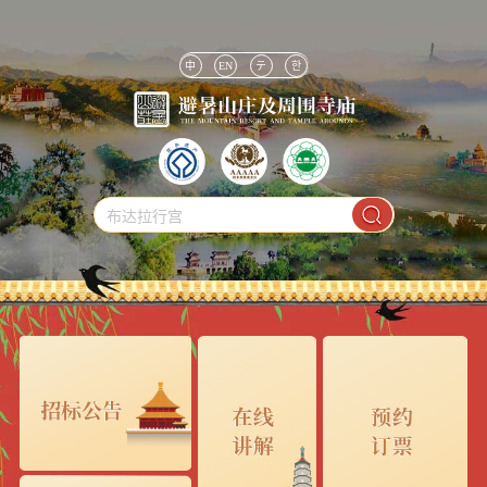
中
EN
テ
한
布达拉行宫