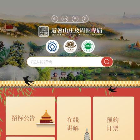
中
EN
テ
한
布达拉行宫