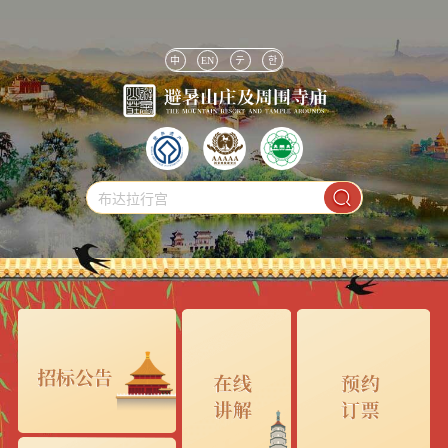
中
EN
テ
한
布达拉行宫