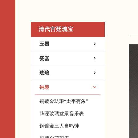
清代宫廷瑰宝
玉器
瓷器
珐琅
钟表
铜镀金珐琅“太平有象”
砗磲玻璃盆景音乐表
铜镀金三人自鸣钟