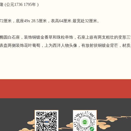
 (公元1736 1795年 )
72厘米，底座49x 28.5厘米，表高64厘米.最宽处32厘米。
椭圆白石座，装饰铜镀金番草和珠粒串饰，石座上嵌有两支粗壮的变形三
表盘两侧装饰花叶葡萄，上为西洋人物头像，有放射状铜镀金背芒，材质