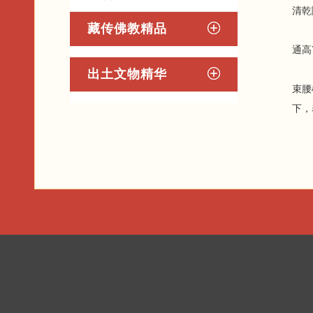
清乾隆
藏传佛教精品
通高
出土文物精华
束腰
下，