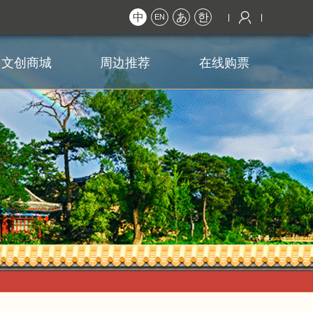
中
あ
한
EN
文创商城
周边推荐
在线购票