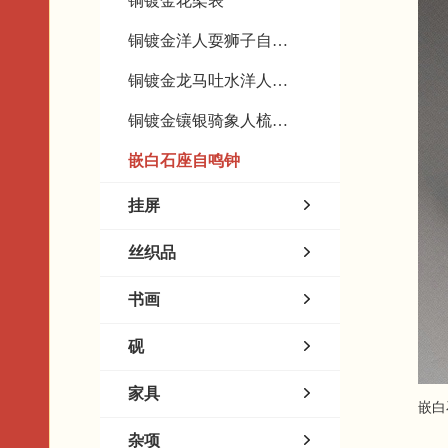
铜镀金花架表
铜镀金洋人耍狮子自鸣钟
铜镀金龙马吐水洋人打钟
铜镀金镶银骑象人梳妆表
嵌白石座自鸣钟
挂屏
丝织品
书画
砚
家具
嵌白石座
杂项