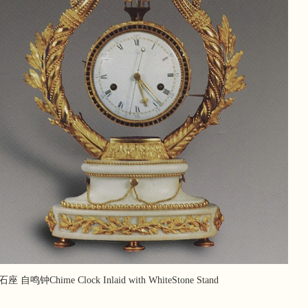
 自鸣钟Chime Clock Inlaid with WhiteStone Stand