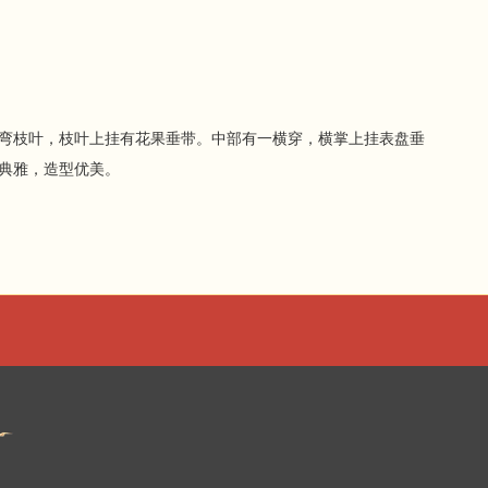
弯枝叶，枝叶上挂有花果垂带。中部有一横穿，横掌上挂表盘垂
典雅，造型优美。