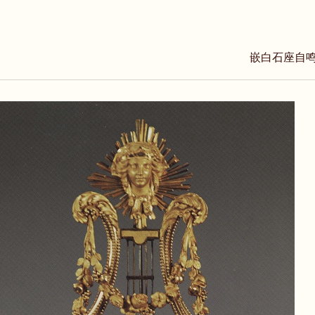
嵌白石座自