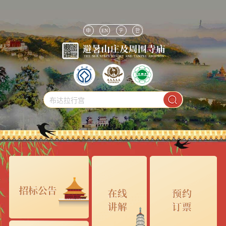
中
EN
テ
한
布达拉行宫