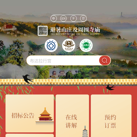
中
EN
テ
한
布达拉行宫