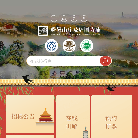
中
EN
テ
한
布达拉行宫