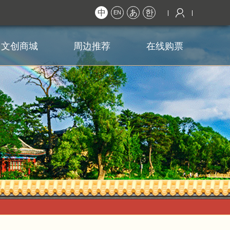
中
あ
한
EN
文创商城
周边推荐
在线购票