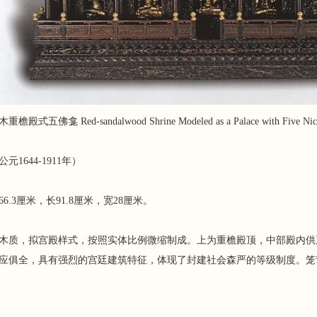
檐殿式五佛龛 Red-sandalwood Shrine Modeled as a Palace with Five Niche
元1644-1911年）
66.3厘米，长91.8厘米，宽28厘米。
木质，拟宫殿样式，按照实体比例微缩制成。上为重檐殿顶，中部殿内供
应俱全，具有强烈的宫廷建筑特征，体现了封建社会森严的等级制度。笼