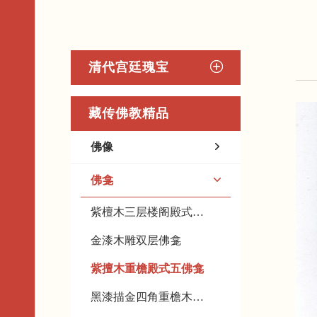
清代宫廷瑰宝
藏传佛教精品
佛像
佛龛
紫檀木三层楼阁殿式九佛龛
金漆木雕双层佛龛
紫擅木重檐殿式五佛龛
黑漆描金四角重檐木佛龛