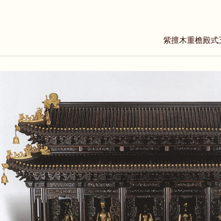
紫擅木重檐殿式