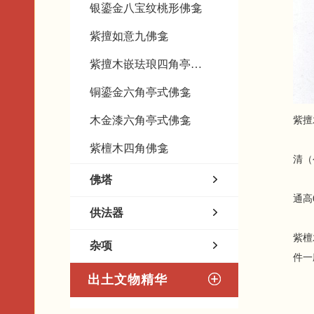
银鎏金八宝纹桃形佛龛
紫擅如意九佛龛
紫擅木嵌珐琅四角亭式佛龛
铜鎏金六角亭式佛龛
木金漆六角亭式佛龛
紫擅木重
紫檀木四角佛龛
清（公
佛塔
通高
供法器
紫檀
杂项
件一
出土文物精华