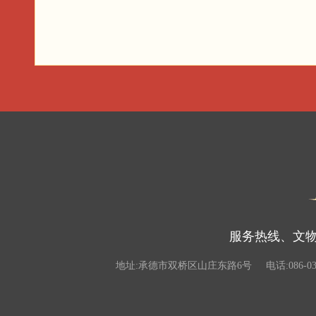
服务热线、文物违
地址:承德市双桥区山庄东路6号
电话:086-03