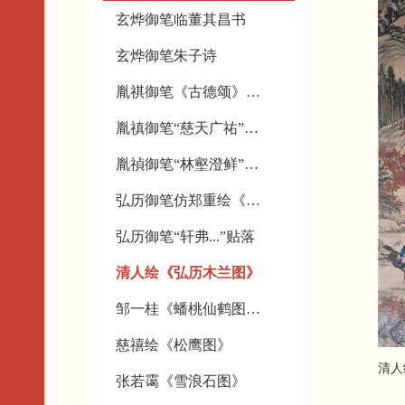
玄烨御笔临董其昌书
玄烨御笔朱子诗
胤祺御笔《古德颂》手卷
胤禛御笔“慈天广祐”匾轴
胤禎御笔“林壑澄鲜”匾轴
弘历御笔仿郑重绘《达摩渡江图》
弘历御笔“轩弗...”贴落
清人绘《弘历木兰图》
邹一桂《蟠桃仙鹤图》轴
慈禧绘《松鹰图》
清人绘《
张若霭《雪浪石图》