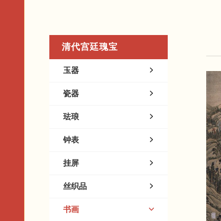
清代宫廷瑰宝
玉器
瓷器
珐琅
钟表
挂屏
丝织品
书画