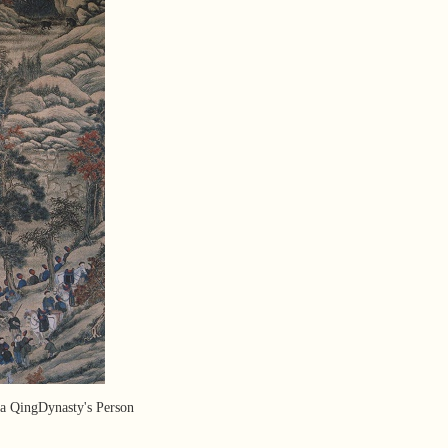
QingDynasty's Person