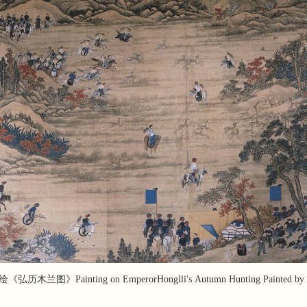
弘历木兰图》Painting on EmperorHonglli's Autumn Hunting Painted by a 