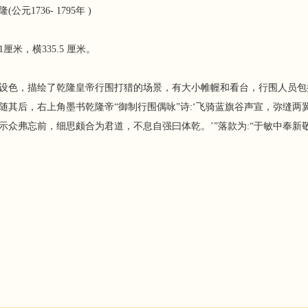
(公元1736- 1795年 )
1厘米，横335.5 厘米。
设色，描绘了乾隆皇帝行围打猎的场景，有大小帷幄和看台，行围人员包
随其后，右上角墨书乾隆帝“御制行围偶咏”诗:‘飞骑蓝旗谷声宣，弥缝
示众弗忘前，细思颇合为君道，不息自强曰体乾。’”落款为:“于敏中奉新敬书