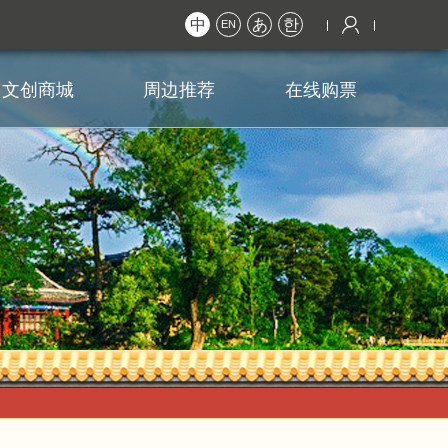
中
あ
한
EN
文创商城
周边推荐
在线购票