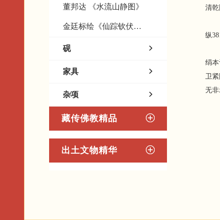
董邦达 《水流山静图》
清乾隆
金廷标绘《仙踪钦伏图》
纵38
砚
绢本
家具
卫紧
无非
杂项
藏传佛教精品
出土文物精华