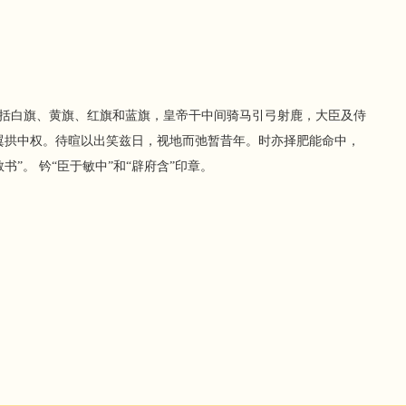
括白旗、黄旗、红旗和蓝旗，皇帝干中间骑马引弓射鹿，大臣及侍
两翼拱中权。待暄以出笑兹日，视地而弛暂昔年。时亦择肥能命中，
”。 钤“臣于敏中”和“辟府含”印章。