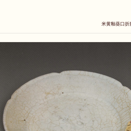
米黄釉葵口折