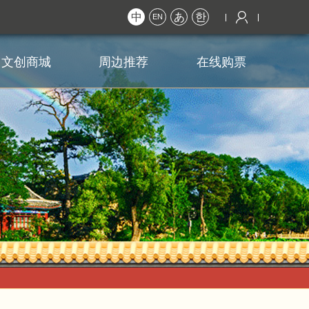
中
あ
한
EN
文创商城
周边推荐
在线购票