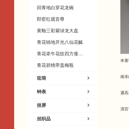
回青地白穿花龙碗
郎窑红观音尊
黄釉三彩紫绿龙大盘
青花锦地开光八仙花觚
青花牵牛花纹四方倭角瓶
米黄釉葵
青花碧桃带盖梅瓶
南宋(
珐琅
钟表
通高
挂屏
清宫
丝织品