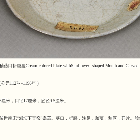
口折腹盘Cream-colored Plate withSunflower- shaped Mouth and Curved 
公元1127- -1196年 )
3厘米，口径17厘米，底径9.5厘米。
传世南宋“郊坛下官窑”瓷器。葵口，折腰，浅足，胎薄，釉厚，开片。