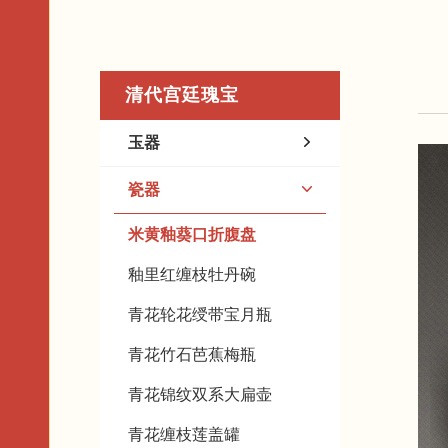
清代宫廷瑰宝
玉器
瓷器
米黄釉葵口折腹盘
釉里红缠枝牡丹碗
青花轮花绶带宝月瓶
青花竹石芭蕉梅瓶
青花锦纹双系大扁壶
青花缠枝莲盖罐