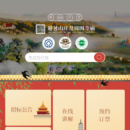
中
EN
テ
한
布达拉行宫