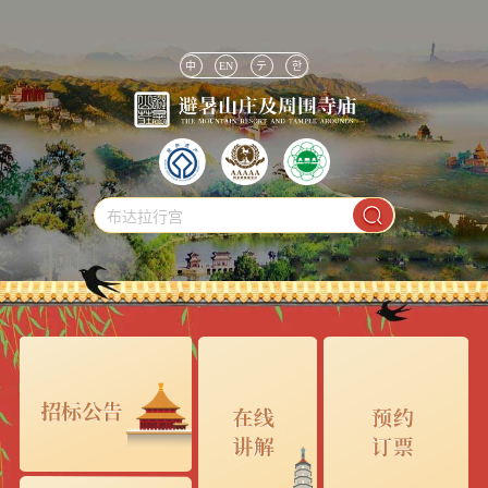
中
EN
テ
한
布达拉行宫