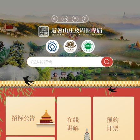
中
EN
テ
한
布达拉行宫