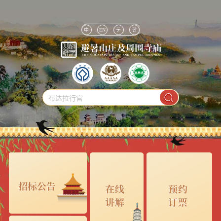
中
EN
テ
한
布达拉行宫