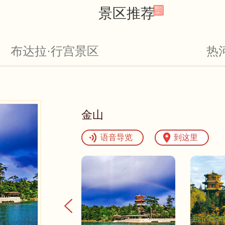
景区推荐
布达拉·行宫景区
热
金山
语音导览
到这里