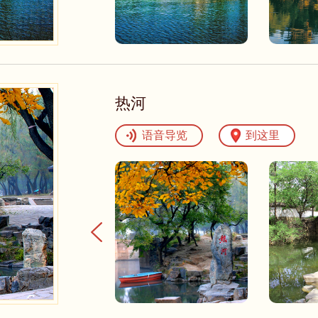
热河
语音导览
到这里