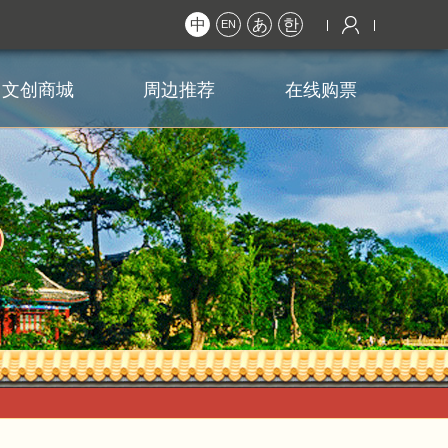
中
あ
한
EN
文创商城
周边推荐
在线购票