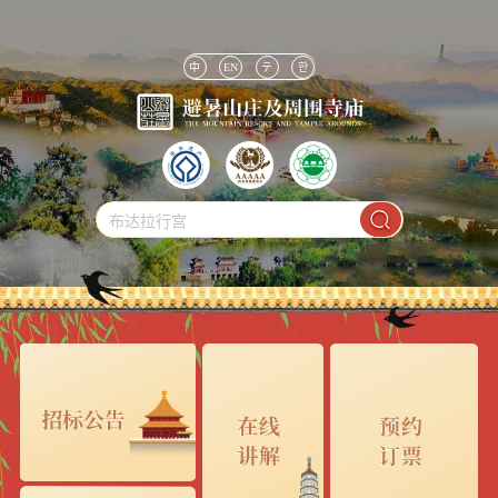
中
EN
テ
한
布达拉行宫