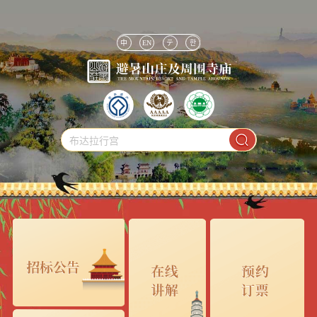
中
EN
テ
한
布达拉行宫