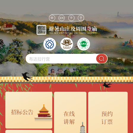
中
EN
テ
한
布达拉行宫