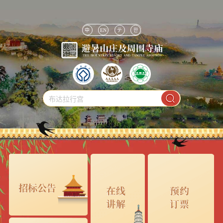
中
EN
テ
한
布达拉行宫