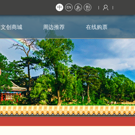
中
あ
한
EN
文创商城
周边推荐
在线购票