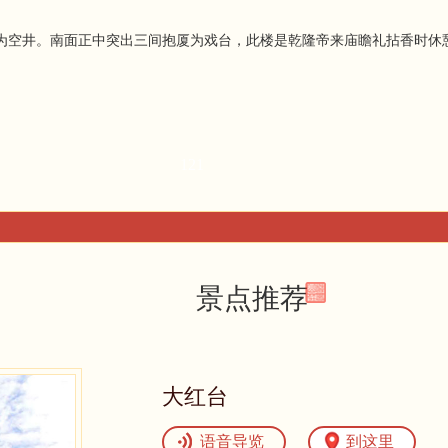
空井。南面正中突出三间抱厦为戏台，此楼是乾隆帝来庙瞻礼拈香时休憩
121
景点推荐
大红台
语音导览
到这里