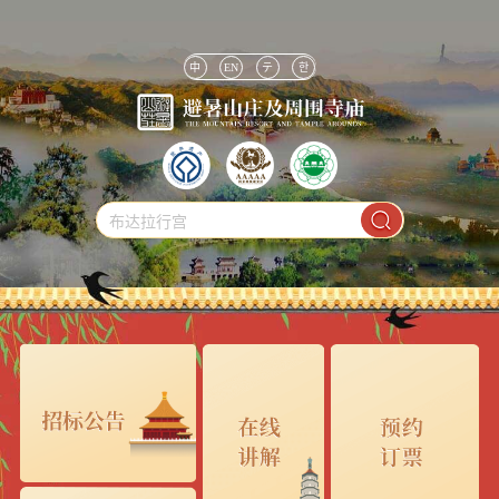
中
EN
テ
한
布达拉行宫