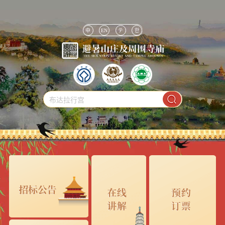
中
EN
テ
한
布达拉行宫