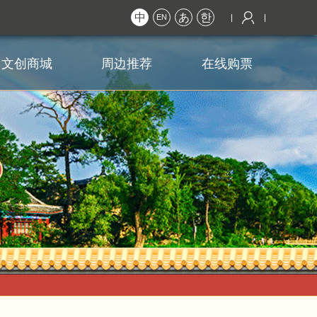
中
あ
한
EN
文创商城
周边推荐
在线购票