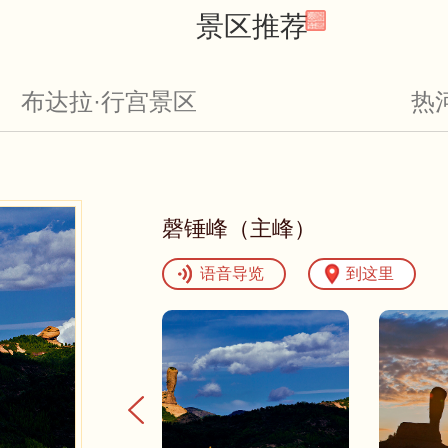
景区推荐
布达拉·行宫景区
热
磬锤峰（主峰）
语音导览
到这里