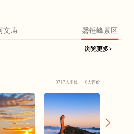
河文庙
磬锤峰景区
浏览更多>
3717人来过
0人评价