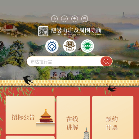
中
EN
テ
한
布达拉行宫