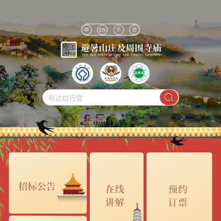
中
EN
テ
한
布达拉行宫