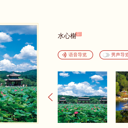
水心榭
语音导览
男声导