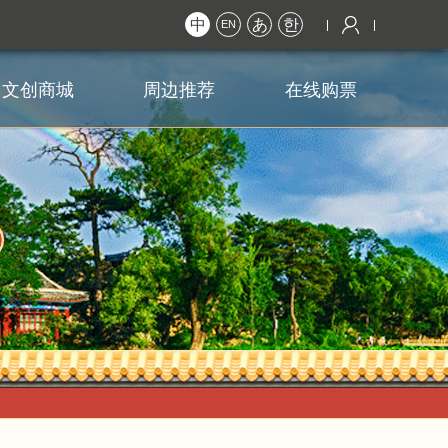
中
あ
한
EN
文创商城
周边推荐
在线购票