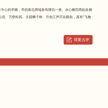
在水中心的亭榭，亭的南北两端各有牌坊一座。水心榭四周处处都
云堤、万壑松风、文园狮子林、月色江声尽在眼前，真有"飞桷
我要点评