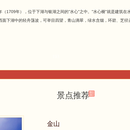
709年），位于下湖与银湖之间的"水心"之中。"水心榭"就是建筑
西面下湖中的轻舟荡波，可举目四望，青山滴翠，绿水含烟，环碧、芝径
193
景点推荐
金山