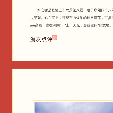
水心榭是乾隆三十六景第八景，建于康熙四十八年（1
是景观。站在亭上，可观东面银湖的映日荷莲，可赏
jue高骞，虚檐洞朗"，"上下天光，影落空际"的意境。
游友点评