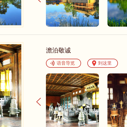
澹泊敬诚
语音导览
到这里