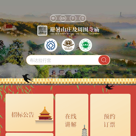
中
EN
テ
한
布达拉行宫