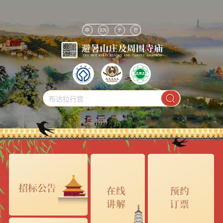
中
EN
テ
한
布达拉行宫