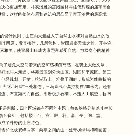
的决心更加坚定。朴实淡雅的宫殿园林与雄伟辉煌的庙宇高台
项背，这样的整体布局和建筑构思凸显了帝王治世的最高境
”的设计原则，山庄内大量融入了自然山水和对自然山水的改
乃相其冈原，发其榛莽，凡所营构，皆因岩壑天然之妙。开林涤
的素雅美，使避暑山庄成为康熙帝感受自然、放松身心的精神
计者为了避免大空间带来的空旷感和疏离感，在势上大做文章，
更好地与人亲近，将苑景区划分为山区、湖区和平原区。第三
，但经规划、开凿，挖湖取土，堆叠于湖畔，形成岩线曲折的
”和“环碧”三处相连，三岛直线距离控制在200米内。还有
相连，布置宛约而自然。湖岩极少石砌，不露人工痕迹，桥闸
不是割断，四个区域都有不同的主题，每条峡峪分别以其生长
筑40多组，包括楼、台、宫、殿、轩、斋、亭、阁、堂、
形成了朴野的山庄特色。
积雪和北枕双峰两亭；两亭之间的山凹处青枫绿屿和罨画窗，