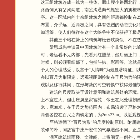
这三组建筑连成一线为一整体。顺山腰小路西北行
路西侧又有岔沟两道，南岔沟通向气魄宏大的旃檀
亭。这一区域内的十余组建筑之间的距离都控制在2
布置，介乎远、近两极之间，具有强烈的动态变化
加运筹，使人们徜徉在这个大峡谷中不仅获得了极
其他三个峪在势上的构筑与松云峡类似，不在
梁思成先生谈及中国建筑时有一个非常好的比喻：
时，老远看不见内部，先看到红照壁，然后丽正门，
时候，则必须看细部了，包括斗拱、彩画等。这就
予人的心理感受，以富于“人情味”为最显著特征。
亦以百尺为形限定，远观视距则控制在千尺为势的
观以及移行其间，在形与势的时空转换中获得最佳
建筑的尺度取决于设计意图和建筑所处的环境。根
上不宜过大。但山庄属皇家宫苑，帝王在此处理朝政
米，宽80米，在千尺之势范围内，布局沿袭了严格
两侧各控在百尺之内确定的，为2m×23 m。以近
严格遵循了“百尺为形”的尺度控制原则。附属建筑
装修简朴，同故宫中庄严宏伟的气氛迥然不同。正
湖区建筑烟雨楼、文津阁、上帝阁无一例外，空间