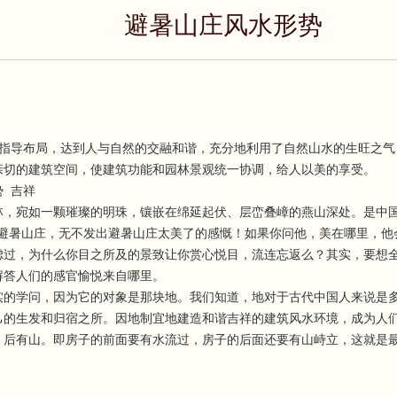
避暑山庄风水形势
导布局，达到人与自然的交融和谐，充分地利用了自然山水的生旺之气
亲切的建筑空间，使建筑功能和园林景观统一协调，给人以美的享受。
势 吉祥
宛如一颗璀璨的明珠，镶嵌在绵延起伏、层峦叠嶂的燕山深处。是中国园
赏避暑山庄，无不发出避暑山庄太美了的感慨！如果你问他，美在哪里，他
虑过，为什么你目之所及的景致让你赏心悦目，流连忘返么？其实，要想
解答人们的感官愉悦来自哪里。
学问，因为它的对象是那块地。我们知道，地对于古代中国人来说是多
己的生发和归宿之所。因地制宜地建造和谐吉祥的建筑风水环境，成为人
，后有山。即房子的前面要有水流过，房子的后面还要有山峙立，这就是