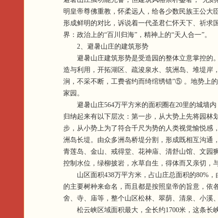
明皇帝尊佛重教，怀柔远人，给各少数民族王公大
形成鲜明的对比，诉说着一代圣君仁怀天下、祈求
界：政治上的“百川归海”，精神上的“天人合一”。
2、避暑山庄的建筑形势
避暑山庄建筑形势是受造园的整体立意掌控的。本
造与利用，开拓湖区、疏浚泉水、筑洲岛、堆堤岸，
涧，不采不断，工费省约而绮绾绣错”⑤ 。地势上
家园。
避暑山庄564万平方米的面积圈在20里的城墙内
归纳起来有以下层次：第一步，从大势上先将园林
步，从小势上为了符合千尺为势的人类视觉愉悦感
洲岛长堤。由众多洲岛桥堤分割，形成既相互沟通，又
青莲岛、金山、戒得堂、花神庙、清舒山馆、文园
控制水位，绿柳披岩，水草自生，得体而又亲切，
山区面积438万平方米，占山庄总面积的80%
的主要树种来命名，而且都是按照皇帝的旨意，依各
舍、寺、庙等，整个山区松林、翠荫、清泉、小溪
松云峡区域面积最大，全长约1700米，这条长