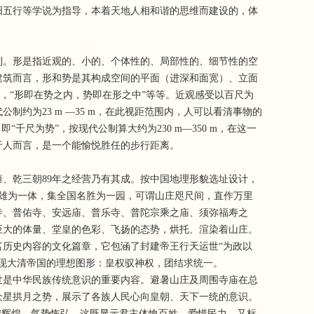
阳五行等学说为指导，本着天地人相和谐的思维而建设的，体
。形是指近观的、小的、个体性的、局部性的、细节性的空
建筑而言，形和势是其构成空间的平面（进深和面宽）、立面
，“形即在势之内，势即在形之中”等等。近观感受以百尺为
约为23 m —35 m，在此视距范围内，人可以看清事物的
尺为势”，按现代公制算大约为230 m—350 m，在这一
于人而言，是一个能愉悦胜任的步行距离。
乾三朝89年之经营乃有其成。按中国地理形貌选址设计，
北雄为一体，集全国名胜为一园，可谓山庄咫尺间，直作万里
宁寺、普佑寺、安远庙、普乐寺、普陀宗乘之庙、须弥福寿之
巨大的体量、堂皇的色彩、飞扬的态势，烘托、渲染着山庄。
历史内容的文化篇章，它包涵了封建帝王行天运世“为政以
现大清帝国的理想图形：皇权驭神权，团结求统一。
是中华民族传统意识的重要内容。避暑山庄及周围寺庙在总
众星拱月之势，展示了各族人民心向皇朝、天下一统的意识。
碧辉煌，气势恢弘，这既显示君主体恤百姓、爱惜民力，又标