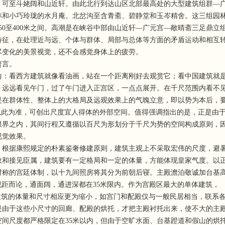
，可至斗姥阔和山近轩。由此北行到达山区北部最高处的大型建筑组群—
林和小巧玲珑的水月庵。北岔沟至含青斋、碧静堂和玉岑精舍。这三组园
50至400米之间。高潮是在峡谷中部由山近轩—广元宫—敞晴斋三足鼎
特征，在处理近与远、个体与群体、局部与总体等方面的矛盾运动和相互
尽变化的美景视觉，还不会感觉身体上的疲劳。
赘言。
看西方建筑就像看油画，站在一个距离刚好去观赏它；看中国建筑就是
远远看见午门，过了午门进入正宫区，一点点展开。在千尺范围内看不见细部
是在群体性、整体上的大格局及远观效果上的气魄立意，即以势为本后，
以此为准，可创出尺度宜人得体的外部空间。值得强调指出的是，正是由
限界之内，其间行程又遵循以百尺为形划分于千尺为势的空间构成原则，
视觉效果。
据康熙规定的朴素鉴奢修建原则，建筑主观上不采取宏伟的尺度，避暑
和接见臣属，建筑要有一定格局和一定的体量，方能体现皇家气度。以正
对称的宫廷体制，以十九间照房将其分为前朝后寝。主殿澹泊敬诚加台基高1
观视距而论，通面阔，通进深都在35米限内。作为宫殿区最大的单体建筑，
的体量和尺寸相应更为缩小，如宫门和配殿仅与一般民居相当，联系各幢建筑
是由于这些小尺寸的回廊、配殿的烘托，才把主殿衬托出来，使不大的主
尺度都严格限定在35米以内，但由于空旷水面、台基蹬道和假山的烘托