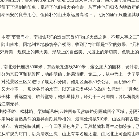
臣留下了深刻的印象，赢得了他们极大的推崇，从而使他们归依内地政府
国泰民安的良苦用心。但简朴的山庄永远居高临下，飞扬的庙宇只能望其
着“节奢尚朴、宁拙舍巧”的造园宗旨和“物尽天然之趣，不烦人事之工
随山依水、因地制宜地修筑亭台楼阁，收到了“拙”即是“巧”的效果。“
的郊野美、规模上的博大美、形貌上的自然美、尺度上的亲切美、色调上
，南北最长连线3000米，东西最宽连线2400米，这么庞大的园林，设
划分为宫殿区和苑景区，功能明确，格局清晰。第二步，从中势上，为了
，对苑景区三区又进行了规划和分隔。如湖区面积30余公顷，面积虽不广
大小不一、形状各异的水面。以芝径云堤将湖心岛屿“如意洲”、“月色江声
狮子林、香远益清、临芳墅等，如众星捧月，环列于三岛周围，各以桥堤
与江南无异。
，由榛子峪、松林峪、梨树峪和松云峡四条天然峡峪分隔成四个区域，分隔
条沟谷自然条件的差异而刻意种植的。最高处海拔510米。山区内有古建
、瀑布、古建掩映其间，一年四季景色各异，天然植物和野生动物较多，
峡从旷观为峪口，后为清溪远流，山上有亭名座太虚。由此北上可至南山