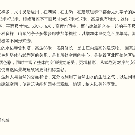
多，尺寸灵活运用，在湖滨，在山岗，在建筑组群中都会见到亭子的风
3米×7.3米、锤峰落照亭平面尺寸为9.7米×9.7米，高度也有增大，
想亭，平面尺寸为5. 6米×5. 6米，高度也适中。而与建筑组合在一起的亭
多种多样，山顶的亭子多带步廊或加擎檐柱，以增加体量使之不显单薄。
重檐等不同形式⑥。
永佑寺舍利塔，高达66米，塔身修长，是山庄内最高的建筑物。 因其
景色和塔体与武烈河的关系，是其所处空间的中心，是苑景区北区整体区域
神话色彩，同时丰富了整体的空间视觉感受，更增精彩，从武烈河对岸的安
使自然风景与建筑物更能相得益彰。
到人与自然的交融和谐，充分地利用了自然山水的生旺之气，以达到地
的建筑空间，使建筑功能和园林景观统一协调，给人以美的享受。
局合编