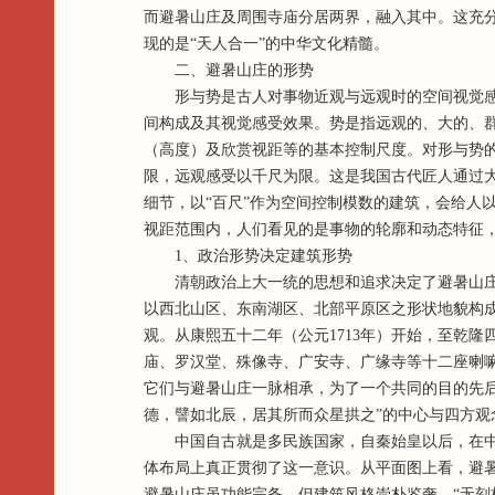
而避暑山庄及周围寺庙分居两界，融入其中。这充
现的是“天人合一”的中华文化精髓。
二、避暑山庄的形势
形与势是古人对事物近观与远观时的空间视觉感受
间构成及其视觉感受效果。势是指远观的、大的、
（高度）及欣赏视距等的基本控制尺度。对形与势的
限，远观感受以千尺为限。这是我国古代匠人通过大
细节，以“百尺”作为空间控制模数的建筑，会给人以
视距范围内，人们看见的是事物的轮廓和动态特征
1、政治形势决定建筑形势
清朝政治上大一统的思想和追求决定了避暑山庄建
以西北山区、东南湖区、北部平原区之形状地貌构成
观。从康熙五十二年（公元1713年）开始，至乾隆
庙、罗汉堂、殊像寺、广安寺、广缘寺等十二座喇
它们与避暑山庄一脉相承，为了一个共同的目的先
德，譬如北辰，居其所而众星拱之”的中心与四方
中国自古就是多民族国家，自秦始皇以后，在中央
体布局上真正贯彻了这一意识。从平面图上看，避
避暑山庄虽功能完备，但建筑风格崇朴鉴奢，“无刻