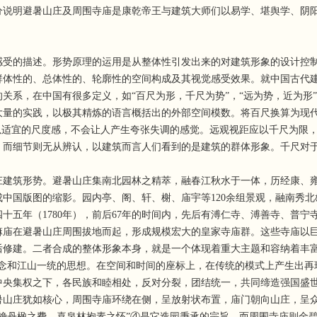
分说明避暑山庄及周围寺庙是康乾帝王与建筑大师们以易学、堪舆学、阴
的描述。形势原理的运用是从整体性引发出来的对建筑形象的设计控制
群体性的、总体性的、轮廓性的空间构成及其视觉感受效果。就中国古代
关系，在中国有很多定义，如“百尺为形，千尺为势”，“远为势，近为形”
量的实践，以极其精炼的语言概括出的外部空间模数。将百尺换算为现代公制
适宜的尺度感，不会让人产生夸张失调的感觉。远观视距应以千尺为限，即“千
，而细节则无从辨认，以建筑而言人们看到的是建筑的群体形象。千尺对
筑形势。避暑山庄集南北园林之精萃，融春江秋水于一体，历经康、雍、
中国版图的缩影。园内亭、阁、轩、榭、庙宇等120余组景观，融南秀
四十五年（1780年），前后67年的时间内，先后有溥仁寺、溥善寺、普
嘛庙在避暑山庄周围拔地而起，形成规模宏大的皇家寺庙群。这些寺庙以
后修建。二者合成的整体形象本身，就是一个体现着重大主题和容纳着丰富
观念和江山一统的思想。在空间和时间的座标上，在传统的模式上产生出再
集权之下，各民族和睦相处，反对分裂，团结统一，共同缔造强国盛世
暑山庄犹如核心，周围寺庙环绕在侧，呈放射状布置，庙门朝向山庄，呈
桷丹楹之费，喜泉林抱素之怀”④是它造园秉承的宗旨。而周围寺庙则金