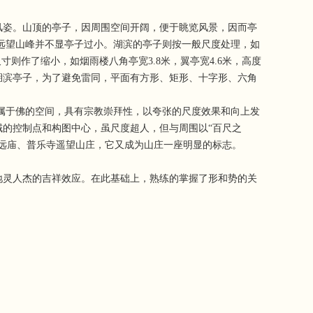
姿。山顶的亭子，因周围空间开阔，便于眺览风景，因而亭
这样，远望山峰并不显亭子过小。湖滨的亭子则按一般尺度处理，如
子尺寸则作了缩小，如烟雨楼八角亭宽3.8米，翼亭宽4.6米，高度
湖滨亭子，为了避免雷同，平面有方形、矩形、十字形、六角
属于佛的空间，具有宗教崇拜性，以夸张的尺度效果和向上发
的控制点和构图中心，虽尺度超人，但与周围以“百尺之
远庙、普乐寺遥望山庄，它又成为山庄一座明显的标志。
灵人杰的吉祥效应。在此基础上，熟练的掌握了形和势的关