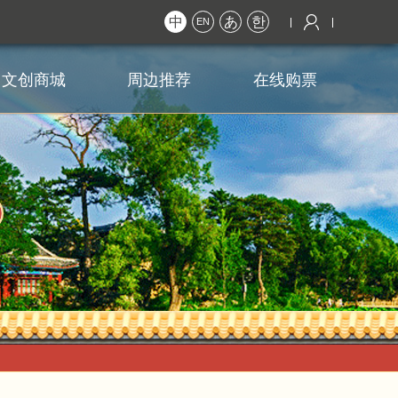
中
あ
한
EN
文创商城
周边推荐
在线购票