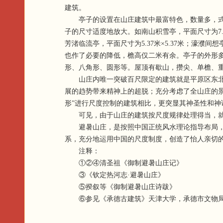
建筑。
亭子的设置在山庄建筑中最富特色，数量多，式样
子的尺寸适度地放大。如南山积雪亭，平面尺寸为7.
芳渚临流亭，平面尺寸为5.37米×5.37米；濠濮间
也作了必要的降低，檐高仅二米有余。亭子的外形
形、八角形、圆形等。屋顶有歇山，攒尖、单檐、
山庄内唯一突破百尺限定的建筑就是平原区东北的
展的趋势带来精神上的超脱；充分考虑了全山庄的
形”进行尺度控制的建筑相比，更突显其神圣性和
可见，由于山庄的建筑按尺度规律处理得当，就
避暑山庄，是按照中国正统风水理论指导布局，达
系，充分地运用中国的尺度制度，创造了怡人亲切
注释：
①②④清圣祖《御制避暑山庄记》
③《钦定热河志·避暑山庄》
⑤揆叙等《御制避暑山庄诗跋》
⑥参见《承德古建筑》天津大学，承德市文物