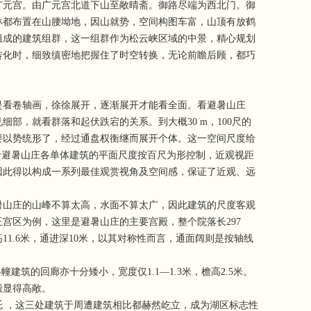
广元宫。由广元宫北道下山至敞晴斋。御路尽端为西北门。御
林都布置在山腰坳地，因山就势，空间构图车富，山顶有放鹤
立组成的建筑组群，这一组群作为松云峡区域的中景，精心规划
转化时，细致缜密地把握住了时空转换，无论前瞻后顾，都巧
看卷轴画，徐徐展开，逐渐展开才能看全面。看避暑山庄
，就看群落和起伏跌宕的关系。到大概30 m，100尺的
要以势统形了，经过通盘权衡继而展开个体。这一空间尺度给
于避暑山庄各单体建筑的平面尺度按百尺为形控制，近观视距
因此得以构成一系列最佳观赏视角及空间感，保证了近观、远
山庄的山峰不算太高，水面不算太广，因此建筑的尺度客观
宫区为例，这里是避暑山庄的主要宫殿，整个院落长297
1.6米，通进深10米，以其对称性而言，通面阔则是按轴线
的回廊亦十分矮小，宽度仅1.1—1.3米，檐高2.5米。
殿显得高敞。
 ，这三处建筑于周遭建筑相比都赫然屹立，成为湖区标志性