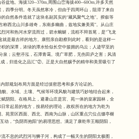
20--370m,周围山峦海拔400--60Om,许多天然
候，四季分明。冬天虽然寒冷，但由于四周环山，阻滞了来自
的自然条件造就了这块名副其实的“藏风聚气之地”。揆叙等
古称西北山川多雄奇，东南多幽曲，兹地实兼美焉”。从山庄
烈河和热河水穿流而过，碧水蜿蜒，流程不辩首尾，是“飞龙
，这就是最吉祥的地方。康熙亲自勘察到此时，看到的是这样一
淤积的深潭，浓绿的潭水恰似长空中簇拥的乌云；人迹罕至的
分泉；云壑渟泓，石潭青霭。境广草肥，无伤田庐之害；风清
生成，归造化之品汇”②。正是大自然赐予的精华和美景吸引了
内部规划布局方面是经过缜密思考和多方论证的。
地貌、水域、土壤、气候等环境风貌与建筑巧妙地结合起来，
天赋阴阳。在格局上，避暑山庄是宮、苑一体的皇家园林，全
和日常起居的地方，按易经的理论，政权所在的地方为乾为
阴。苑景区西面、西北、西南为山脉，山区重点穴位点缀亭榭
互动，“负阴而抱阳”的易理思想。满足了康乾帝王顺阴阳，
流不息的武烈河与狮子河，构成了一幅天生的阴阳太极图，