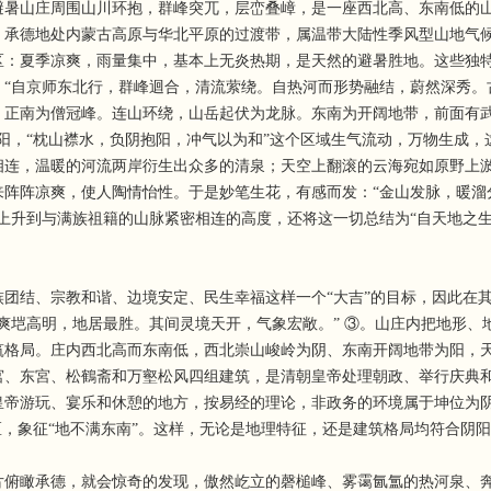
围山川环抱，群峰突兀，层峦叠嶂，是一座西北高、东南低的山谷盆地。海拔3
。承德地处内蒙古高原与华北平原的过渡带，属温带大陆性季风型山地气
：夏季凉爽，雨量集中，基本上无炎热期，是天然的避暑胜地。这些独特
“自京师东北行，群峰迴合，清流萦绕。自热河而形势融结，蔚然深秀。
，正南为僧冠峰。连山环绕，山岳起伏为龙脉。东南为开阔地带，前面有武
阳，“枕山襟水，负阴抱阳，冲气以为和”这个区域生气流动，万物生成
相连，温暖的河流两岸衍生出众多的清泉；天空上翻滚的云海宛如原野上
来阵阵凉爽，使人陶情怡性。于是妙笔生花，有感而发：“金山发脉，暖溜
上升到与满族祖籍的山脉紧密相连的高度，还将这一切总结为“自天地之
结、宗教和谐、边境安定、民生幸福这样一个“大吉”的目标，因此在其
垲高明，地居最胜。其间灵境天开，气象宏敞。” ③。山庄内把地形、
筑格局。庄内西北高而东南低，西北崇山峻岭为阴、东南开阔地带为阳，
宮、东宮、松鶴斋和万壑松风四组建筑，是清朝皇帝处理朝政、举行庆典
皇帝游玩、宴乐和休憩的地方，按易经的理论，非政务的环境属于坤位为
区，象征“地不满东南”。这样，无论是地理特征，还是建筑格局均符合阴阳
瞰承德，就会惊奇的发现，傲然屹立的磬槌峰、雾霭氤氲的热河泉、奔