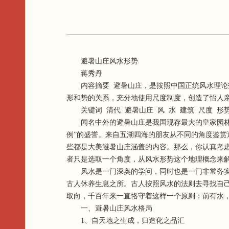
避暑山庄风水形势
蒋秀丹
内容摘要 避暑山庄，是按照中国正统风水理论指
形和势的关系，充分地使用尺度制度，创造了怡人
关键词 清代 避暑山庄 风 水 建筑 尺度 形
闻名中外的避暑山庄是我国现存最大的皇家园林，
例”的盛誉。来自五湖四海的朋友从不同的角度鉴
些都是大美避暑山庄涵盖的内容。那么，你认真考
者只是选取一个角度，从风水形势这个地理概念来
风水是一门深奥的学问，同时也是一门非常务实的
古人休养生息之所。古人按照风水的法则去寻找自
取向，千百年来一直恪守着这样一个原则：前有水
一、避暑山庄风水格局
1、自天地之生成，归造化之品汇