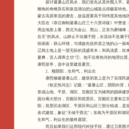
探讨避暑山庄风水，我们首先从其外围入手。避暑山庄周
雕饰的奇峰异石和泉流湖泊把山城装点得极富特色
蒙古高原寒流的袭击，故温度要高于同纬度其他地区
大臣在《恭注御制避暑山庄三十六景诗跋》中赞道：
周边地形上看，西北为金山、黑山，正东为磬锤峰
在天”的风水。山静止不动属于阴，水流动不息属于
组画面：群山环绕，与满族先祖所居之地的山一脉
辽阔土地上是一望无际的茂盛草木；和风清柔，吹
夏爽，宜人调养之功”①。他不仅将热河的地理位置
康熙皇帝，选中这里建造夏宫。
2、顺阴阳，生和气，利众生
康熙修建避暑山庄，建筑初衷上是为了实现民族团
《钦定热河志》记载：“避暑山庄，阴阳向背，爽
形成山地、平原、湖区、宫殿区互为辅弼的园林建
园分兩大部分，宮殿区和苑景区。宮殿区主要有正
阳；苑景区由湖区、平原区和山区三部分组成，是
各式建筑，象征“天倾于西北”；东南为平原区和湖
生和气，利众生的最终愿望。
而且如果我们运用现代科技手段，通过卫星图片俯